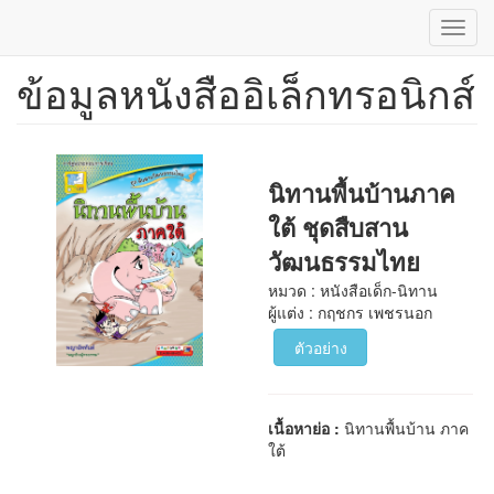
Toggl
navig
ข้อมูลหนังสืออิเล็กทรอนิกส์
ข้าม
ไป
ยัง
เนื้อหา
หลัก
นิทานพื้นบ้านภาค
ใต้ ชุดสืบสาน
วัฒนธรรมไทย
หมวด : หนังสือเด็ก-นิทาน
ผู้แต่ง : กฤชกร เพชรนอก
ตัวอย่าง
เนื้อหาย่อ :
นิทานพื้นบ้าน ภาค
ใต้