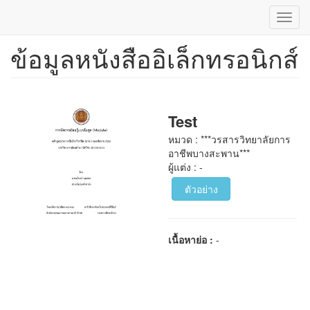
Toggl
navig
ข้อมูลหนังสืออิเล็กทรอนิกส์
ข้าม
ไป
ยัง
เนื้อหา
หลัก
Test
หมวด : ***วรสารวิทยาลัยการ
อาชีพบางสะพาน***
ผู้แต่ง : -
ตัวอย่าง
เนื้อหาย่อ :
-