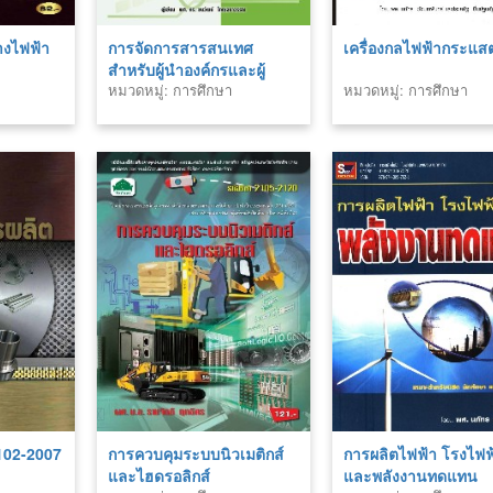
งไฟฟ้า
การจัดการสารสนเทศ
เครื่องกลไฟฟ้ากระแส
สำหรับผู้นำองค์กรและผู้
หมวดหมู่: การศึกษา
หมวดหมู่: การศึกษา
บริหาร
2102-2007
การควบคุมระบบนิวเมติกส์
การผลิตไฟฟ้า โรงไฟฟ
และไฮดรอลิกส์
และพลังงานทดแทน