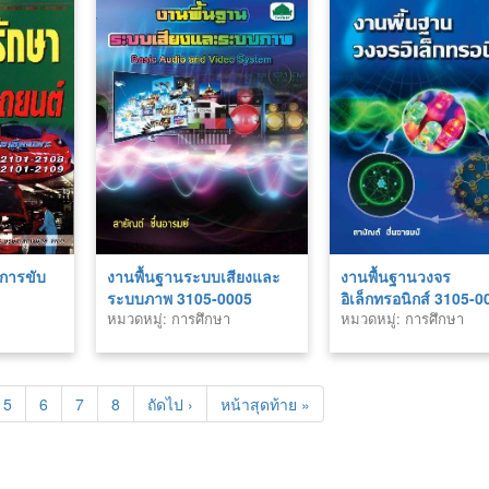
การขับ
งานพื้นฐานระบบเสียงและ
งานพื้นฐานวงจร
ระบบภาพ 3105-0005
อิเล็กทรอนิกส์ 3105-0
หมวดหมู่: การศึกษา
หมวดหมู่: การศึกษา
5
6
7
8
ถัดไป ›
หน้าสุดท้าย »